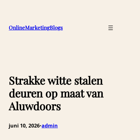
Ga
naar
de
inhoud
OnlineMarketingBlogs
Strakke witte stalen
deuren op maat van
Aluwdoors
juni 10, 2026
admin
•