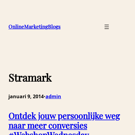
Ga
naar
de
inhoud
OnlineMarketingBlogs
Stramark
januari 9, 2014
admin
•
Ontdek jouw persoonlijke weg
naar meer conversies
#WebshopWednesday